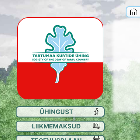
ÜHINGUST
EE
LIIKMEMAKSUD
JU