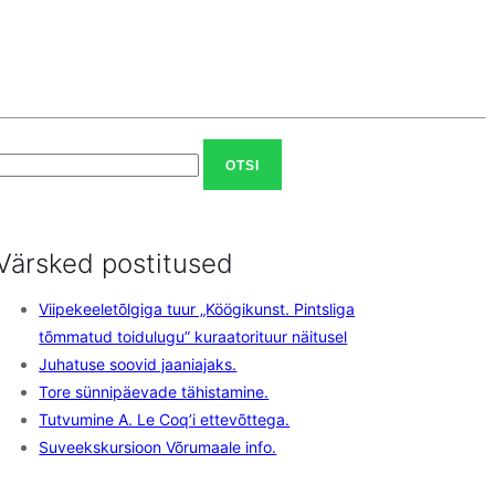
Otsi:
Värsked postitused
Viipekeeletõlgiga tuur „Köögikunst. Pintsliga
tõmmatud toidulugu” kuraatorituur näitusel
Juhatuse soovid jaaniajaks.
Tore sünnipäevade tähistamine.
Tutvumine A. Le Coq’i ettevõttega.
Suveekskursioon Võrumaale info.