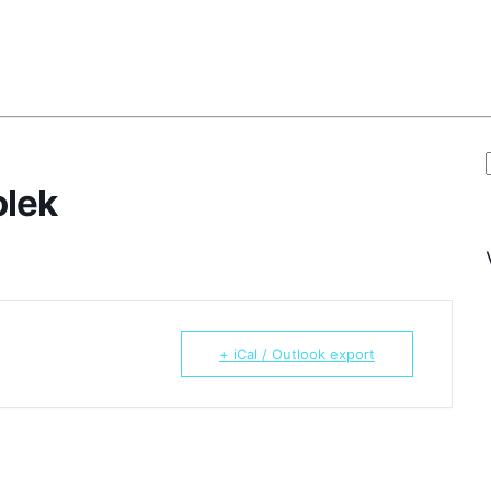
olek
+ iCal / Outlook export