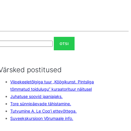
Otsi:
Värsked postitused
Viipekeeletõlgiga tuur „Köögikunst. Pintsliga
tõmmatud toidulugu” kuraatorituur näitusel
Juhatuse soovid jaaniajaks.
Tore sünnipäevade tähistamine.
Tutvumine A. Le Coq’i ettevõttega.
Suveekskursioon Võrumaale info.