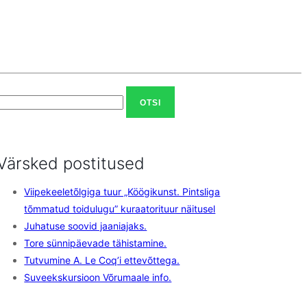
Otsi:
Värsked postitused
Viipekeeletõlgiga tuur „Köögikunst. Pintsliga
tõmmatud toidulugu” kuraatorituur näitusel
Juhatuse soovid jaaniajaks.
Tore sünnipäevade tähistamine.
Tutvumine A. Le Coq’i ettevõttega.
Suveekskursioon Võrumaale info.