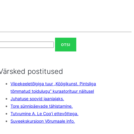
Otsi:
Värsked postitused
Viipekeeletõlgiga tuur „Köögikunst. Pintsliga
tõmmatud toidulugu” kuraatorituur näitusel
Juhatuse soovid jaaniajaks.
Tore sünnipäevade tähistamine.
Tutvumine A. Le Coq’i ettevõttega.
Suveekskursioon Võrumaale info.