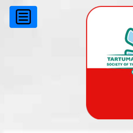
01.juulist kuni 31.juul
klubis ühingu liikme
kokkusaamisi ei toi