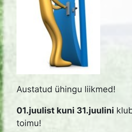
Kaunist suve teile kõigile!
Ühingu juhatus