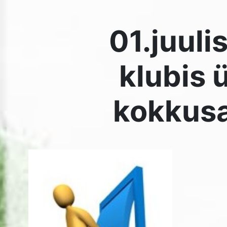
Austatud ühingu liikmed!
01.juulist kuni 31.juulini
klubis ühingu liikmete kokkusa
toimu!
Tõlketeenuse koordinaator võtab vastu igal neljapäeval
kl.15.30-18.00.
Vaid need, kes soovivad Tallinnasse sõita ja osavõtu
maksmata, tulgu 4.juulil osavõtutasu tooma.