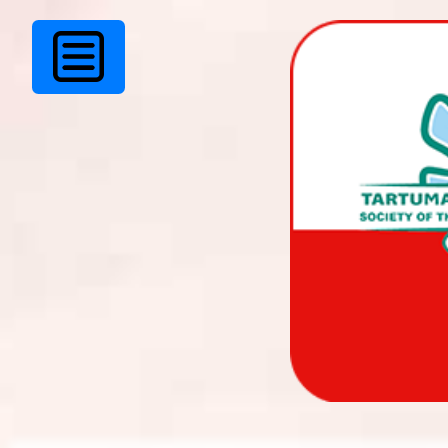
Eesti Vabariigi 100
juubeli tähistamine