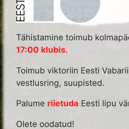
TKÜ Eesti Vabariigi 100. aasta tähistamine pidu in