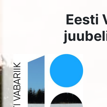
Tähistamine toimub kolmapäeval,
21. veebruaril
, algu
17:00 klubis
.
Toimub viktoriin Eesti Vabariigi ajaloo kohta, auhinnad,
vestlusring, suupisted.
Palume
riietuda
Eesti lipu värvides –
sinine
,
must
ja
va
Olete oodatud!
Osavõtutasu
1€
.
TKÜ juhatus!