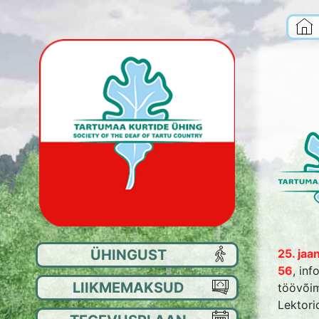
25. jaan
ÜHINGUST
EE
56
, in
LIIKMEMAKSUD
JU
töövõim
Lektori