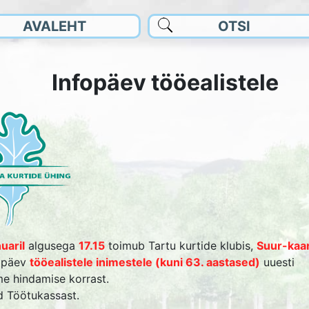
AVALEHT
OTSI
Infopäev tööealistele
uaril
algusega
17.15
toimub Tartu kurtide klubis,
Suur-kaa
SMÄRK
fopäev
tööealistele inimestele (kuni 63. aastased)
uuesti
HATUS
e hindamise korrast.
d Töötukassast.