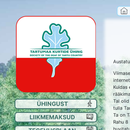
Austatu
Viimase
interne
Kuidas e
rääkima
Tal oli
ÜHINGUST
EE
tulla T
Ta on T
LIIKMEMAKSUD
JU
Rahu 8 
huvitat