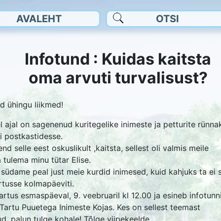
AVALEHT
OTSI
Infotund : Kuidas kaitsta
oma arvuti turvalisust?
d ühingu liikmed!
l ajal on sagenenud kuritegelike inimeste ja petturite rünn
ti postkastidesse.
nd selle eest oskuslikult ,kaitsta, sellest oli valmis meile
 tulema minu tütar Elise.
d südame peal just meie kurdid inimesed, kuid kahjuks ta ei 
SMÄRK
artusse kolmapäeviti.
artus esmaspäeval, 9. veebruaril kl 12.00 ja esineb infotunn
HATUS
Tartu Puuetega Inimeste Kojas. Kes on sellest teemast
ud, palun tulge kohale! Tõlge viipekeelde.