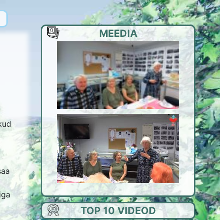
MEEDIA
akud
saa
iga
TOP 10 VIDEOD