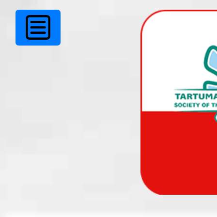
LASTE JÕULUPID
22.detsembril