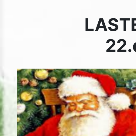
LASTE JÕULUPIDU
toimub 22. detsembril kell 13.00
TKÜ suures saalis
Suu
56.
PS! Ei pea osavõtumaksu tasuma, lapsele on tagatud
kingitus, kui vanemad on juba tasunud liikmemaksu.
Jõuluvana toob paki lastele vanuses
0 – 12 aastat
.
Mõelge juba, kuidas esineda kingituse saamiseks!
TKÜ juhatus