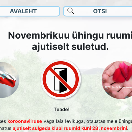
AVALEHT
OTSI
Novembrikuu ühingu ruum
ajutiselt suletud.
SMÄRK
Teade!
HATUS
ses
koroonaviiruse
väga laia levikuga, otsustas meie ühing
uhatus
ajutiselt sulgeda klubi ruumid kuni 28. novembrini
.