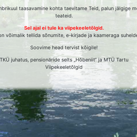
BENIIT“
HIKIRI
brikuul taasavamine kohta taevitame Teid, palun jälgige m
DERPLAAN
AJOON
teateid.
HINGU
Sel ajal ei tule ka viipekeeletõlgid.
MIRENT
IMEHED
ÜHING
DERPLAAN
on võimalik tellida sõnumite, e-kirjade ja kaameraga suheld
ÄBI AEGADE
EELETÕLGID
DRESS
KLUBI AJALUGU
"HÕBENIIT"
V
Soovime head tervist kõigile!
DUSKONTO
UKOHAD
EKSKURSIOONI
"SÕPRUS"
O
TKÜ juhatus, pensionäride selts „Hõbeniit“ ja MTÜ Tartu
AJALUGU
Viipekeeletõlgid
TEVÕTE
ÜRITUSE AJALUGU
TA
K
MIMEHED
VEEBILEHE
IMESED
AJALUGU
ÜH
HKUNUD