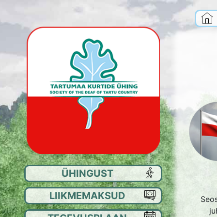
ÜHINGUST
EE
LIIKMEMAKSUD
JU
Seo
j