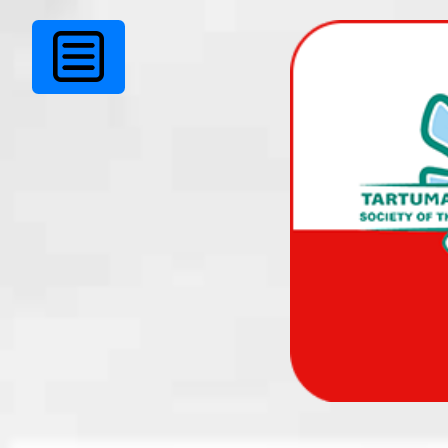
Tartumaa Kurtide
Ühingu peo tulekul