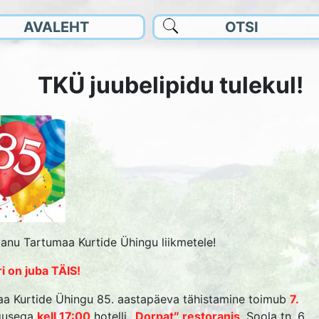
AVALEHT
OTSI
TKÜ juubelipidu tulekul!
anu Tartumaa Kurtide Ühingu liikmetele!
SMÄRK
i on juba TÄIS!
HATUS
a Kurtide Ühingu 85. aastapäeva tähistamine toimub
7.
gusega
kell 17:00
hotelli
„Dorpat″ restoranis
, Soola tn. 6.