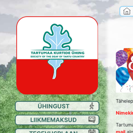
Tähelep
ÜHINGUST
EE
Nimekir
LIIKMEMAKSUD
JU
Tartuma
mail
al