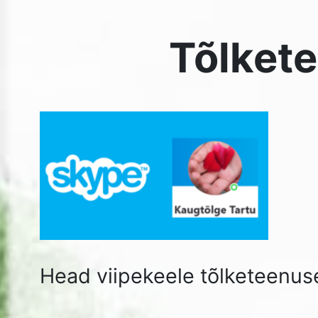
Head viipekeele tõlketeenuse kasutajad!
Et eriolukorras paremini hakkama saada,
on teil võimalik kasutada ka
Skype
.
Palun kindlasti broneerige aeg.
Skype aja broneerimiseks palun teatage tõlkejuhile: mo
997 837 või
helle.sass@gmail.com
.
→ soovitud kuupäev ja kellaaeg;
→ situatsioon ja selle ajaline pikkus;
→ oma Skype aadress.
Laadige alla lauaarvutile või mobiilile, klikka
siit
.
Meie Skype nimi on
Kaugtõlge Tartu
.
See teenus töötab eriolukorra lõpuni.
Olge ikka terved ja peame vastu!
MTÜ Tartu Viipekeeletõlgid