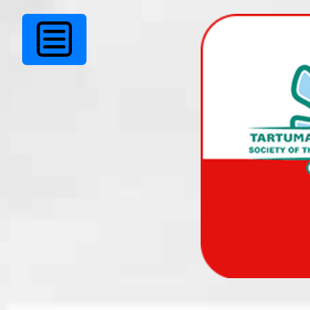
Viipekeelepäev +
naistepäev