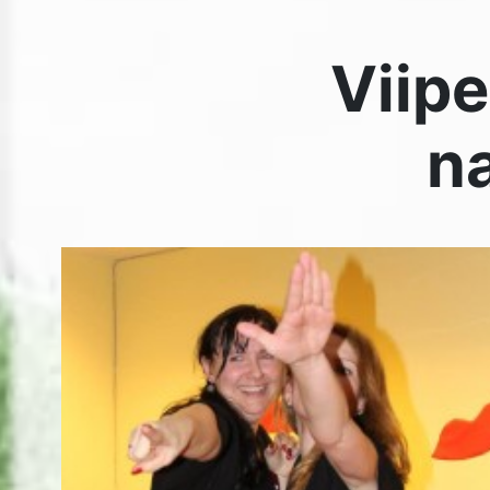
6. märtsil algusega kell 17.
Toimub SUUR-KAAR 56 viipekeele päeva ja naistepäev
tähistamine.
Toimub viipekeelsete luuletuste esitamise KONKURSS.
PEAAUHIND – 20 eurot! Igale naisele on väike üllatus!
KOHVILAUD
TKÜ juhatus