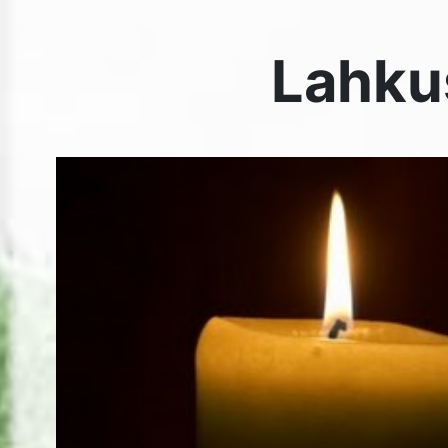
Teatame kurbusega, et on lahkunud KÜLLI HEIN.
Ärasaatmine laupäeval 18. detsembril kell 13:00 Ihaste 
(Eedeni kõrval).
Pärgi ja suuri kimpe palun mitte tuua.
Lesk ja tütar.
TKÜ juhatus!