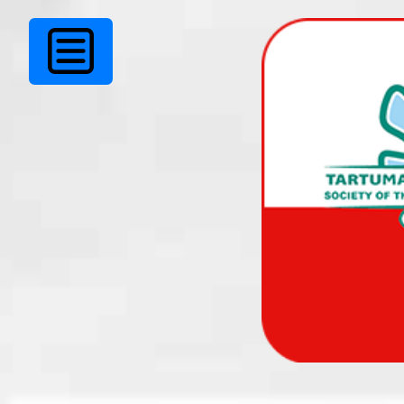
Meie klubis käis Ur
Paet.