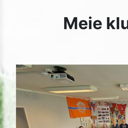
Foto: Siim Kaunissaare
Kolmapäeval, 8. mail, käis klubis Euroopa parlamendis 
Urmas Paet ja Euroopa parlamendi nõunik Keir Tetsman
Tegemist oli Euroopa Liidu parlamendis oleva inimese
esmakordse külaskäiguga Eesti Kurtide Liidu ühingus.
Tartumaa Kurtide Ühingu juhatuse esimees Siim Kauni
saatis talle kutse ja palus temalt pikemat sõnavõttu. Sii
varem välisministrina Urmas Paetiga ja seetõttu ta nõu
tulema. Kohal oli ka viipekeeletõlk, kes tõlkis kogu pikk