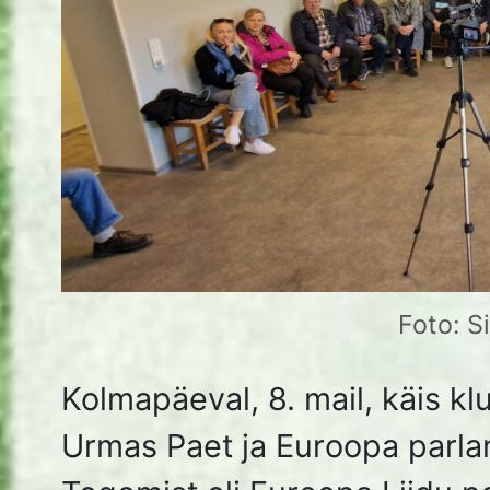
sõnavõttu ja keerulisi küsimusi.
Juhatuse esimees Siim tutvustas kohalolijatele külalist j
et peale Urmas Paeti pikemat sõnavõttu võivad kõik es
küsimusi Euroopa Liidu muredest, NATO tuleviku ja Ees
majanduse kohta. Sealhulgas muidugi ka välispoliitika 
Kui Urmas Paet oli oma sisuka sõnavõtu lõpetatud, siis
ühingu liikmed küsimusi esitama. Teemasid oli erinevai
sõjaoht Eestile, meie riigi kehva majandusliku sisu koht
erinevate maailmas oluliste, isikute kohta jm.
Pärast seda hakkas Siim näitama tema poolt koostatud
huvitavaid slaide. Seal oli erinevad fotod ja pildid, samu
Euroopa ja maailma kaardilt erinevaid kohti. Urmas Pae
infot kõigi nende slaidide kohta. Kohalolijad said palju u
teadmisi.
Ürituse lõppedes kinkis Siim ühingu poolt Urmas Paetil
puidust ilusa seinaplaadi, mille peal oli ühingu logo, Ur
nimi ja tänusõnad. Urmas Paet kinkis kõigile kohalolijat