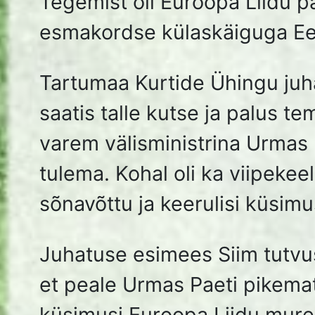
poolt koostatud „Euroopa Liidu mõjuka välispoliitika
võimalikkusest“ raamatu.
Üritus lõppes ühisfotoga, kus oli aukohal ka Tartu 202
kultuuripealinn lipp.
TKÜ juhatus!
Urmas Paeti pildid (Facebook):
https://www.facebook.com/urmaspaet1
Fotod: Siim Kaunissaare ja Kaido Paales