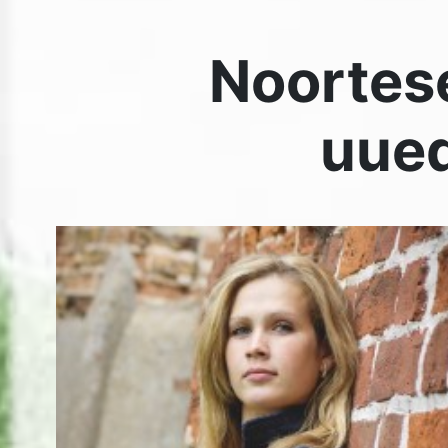
Head ühingu liikmed!
Noorteselts
“SÕPRUS”
tegutseb Tartumaa Kurtide Ühi
juures. Meil on rõõm teatada, et see selts on jätkuvalt a
ja nende juhatuses on kohad vahetunud.
Marge Lätt
sa
esimeheks ja
Karin Liin
aseesimeheks. Meie soovime n
tugevat närvi ja palju jõudu edaspidiseks!
TKÜ juhatus