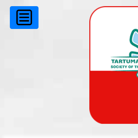
Noorteselts ”SÕPRUS
uued inimesed..