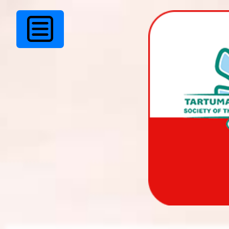
Õnnitlus Alfonsile!