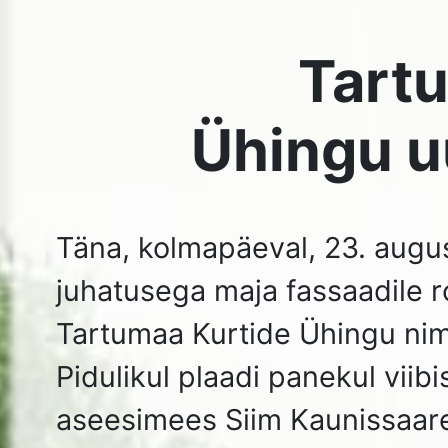
Pidulikul plaadi panekul viibisid ühingu esinaine Anu Jõ
aseesimees Siim Kaunissaare, juhatuse liikmed Alfons 
Eevi Elken ja Andrei Kempel ning EKL juhatuse liige Hel
Plaadi idee autor on Siim Kaunissaare.
TKÜ juhatus!