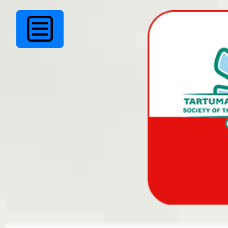
Tartumaa Kurtide
Ühingu uus fassadi pl
Täna, kolmapäeval, 23. augustil kell 16:25 panime koos
juhatusega maja fassaadile roostevabast terasest plaad
Tartumaa Kurtide Ühingu nime ja logoga.