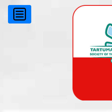
TKÜ juhatus avalda
kaastunnet!