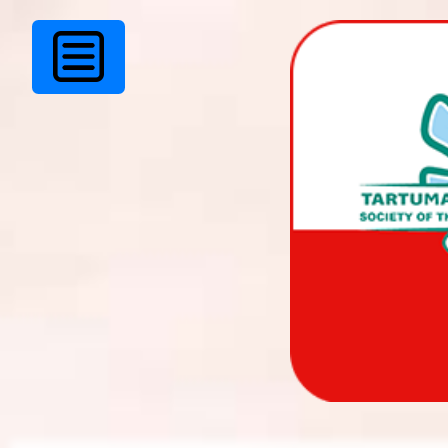
TKÜ juhatuse pool
pühadetervitus!