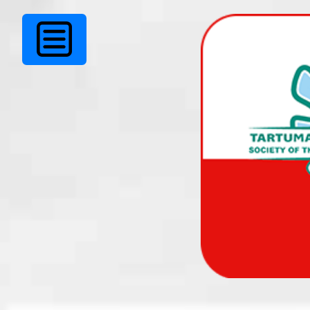
Ühingu jõulupidu.