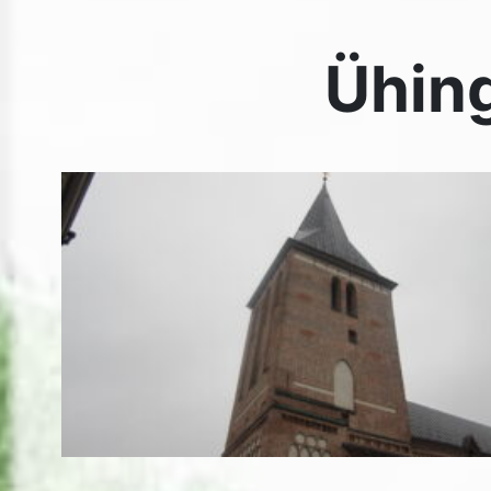
Meie ühingu jõulu üritused algasid sel aastal kogunem
Jaani kirikus. Pastor Naatan Haamer kõneles meile kiri
ajaloost ja jõuludest.
Tartumaa Kurtide Ühingu juhatuse liige Alfons Kuusk m
et viimati oli selline pidulik jõuluüritus kirikus kurtide ü
inimestele 1931. a. lõpul.
Pärast ronisime Jaani kiriku torni, et sealt detsembrikui
imetleda.
Sealt jalutasime koos Ülikooli kohvikusse, kus meid oot
kaunilt kaetud jõululauad. Spordiselts „Kaare“ juhatus 
kätte auhinnad oma aktiivsematele sportlastele. Pidu j
seltskondlike mängudega.
TKÜ juhatus!