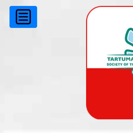
www.tarky.ee on läbi
uuenduskuuri.