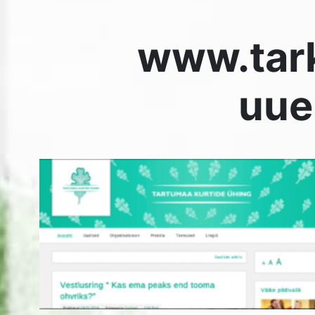
Tartumaa Kurtide Ühingu juhatus otsustas aasta tagasi
uuendada veebilehte, muuta see kasutaja-sõbralikuma
Kindlasti olete märganud, et juba 1.maist on
2014-
2020.tarky.ee
läbinud uuenduskuuri.
Ootame aga teie arvamusi ja ettepanekuid, et koduleht
täiustada ja teile meelepärasemaks muuta.
TKÜ juhatus