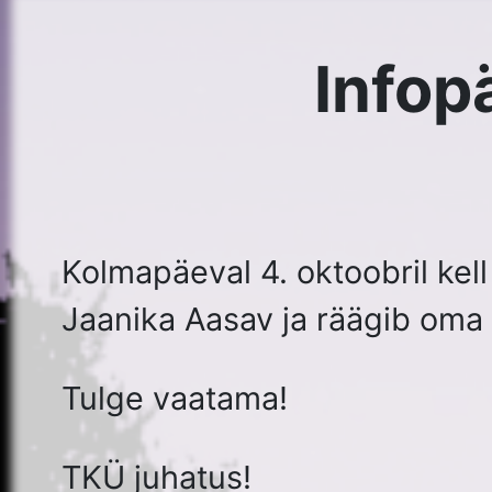
Tulge vaatama!
TKÜ juhatus!
Youtube info ja kohapeal pildid olid üleslaaditud.
Jaanika Aasav esitas Tartumaa Kurtide Ühingule keel
avaldada. Ühingu juhatus otsustas 3. oktoobril 2018. 
andmed eemaldatud.