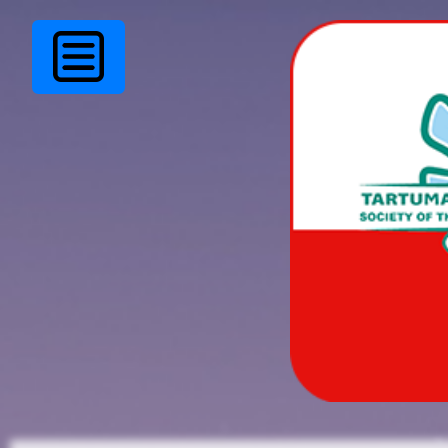
Infopäev – Jaanika
Aasav.
Kolmapäeval 4. oktoobril kell 16:15-17:15 tuleb meie klu
Jaanika Aasav ja räägib oma valimiskandidatuurist.