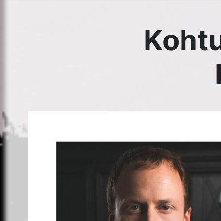
Kolmapäeval 3. aprillil, kell 10:00 toimub Tartu Linnaval
abilinnapea kohtumine.
Arutlus Tartu linna sotsiaalteemadel.
Koht on Tartu Puuetega Inimeste Kojas, Rahu 8.
Kõik huvilised on oodatud! Palun kutsuge rahvast!
Tartu Puuetega Inimeste Koja info
siit
.