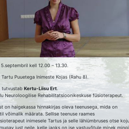
BENIIT“
HIKIRI
DERPLAAN
AJOON
HINGU
MIRENT
IMEHED
ÜHING
DERPLAAN
ÄBI AEGADE
EELETÕLGID
DRESS
KLUBI AJALUGU
"HÕBENIIT"
V
DUSKONTO
UKOHAD
EKSKURSIOONI
"SÕPRUS"
O
AJALUGU
5.septembril kell 12.00 – 13.30.
TEVÕTE
ÜRITUSE AJALUGU
TA
K
 Tartu Puuetega Inimeste Kojas (Rahu 8).
MIMEHED
VEEBILEHE
t tutvustab
Kertu-Liisu Ert
.
IMESED
u Neuroloogilise Rehabilitatsioonikeskuse füsioterapeut.
AJALUGU
ÜH
HKUNUD
t on haigekassa hinnakirjas oleva teenusega, mida on
til võimalik määrata. Sellise teenuse raames
üsioterapeut inimesele Tartus ja selle lähiümbruses otse koju
mugav just neile, kelle jaoks on ise vastuvõtule minek mingi